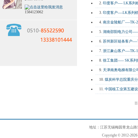
2.
印度客户---- LK系
1584123062
3.
印度客户----LK系
4.
南京金陵船厂----TK
5.
湖南邵阳电力公司----
6.
苏州新区链条客户---
7.
浙江象山客户----T
8.
徐工集团----- SK
9.
天津南奥电梯有限公司
10.
煤炭科学总院重庆分院
11.
中国核工业第五建设
首
地址：江苏无锡梅园青龙山路查巷3
Copyright © 2012-202